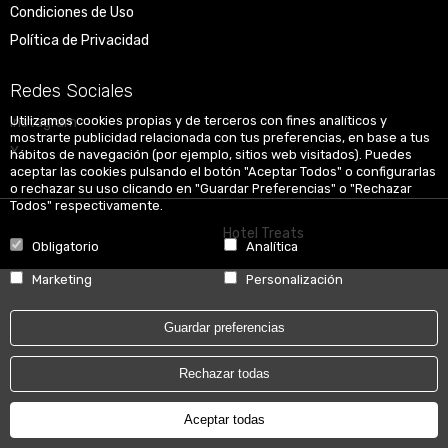
Condiciones de Uso
Política de Privacidad
Redes Sociales
Utilizamos cookies propias y de terceros con fines analíticos y
Instagram
mostrarte publicidad relacionada con tus preferencias, en base a tus
X
hábitos de navegación (por ejemplo, sitios web visitados). Puedes
aceptar las cookies pulsando el botón "Aceptar Todos" o configurarlas
o rechazar su uso clicando en "Guardar Preferencias" o "Rechazar
Todos" respectivamente.
Powered by
Hotel Treats
Obligatorio
Analítica
Marketing
Personalización
Guardar preferencias
Rechazar todas
Aceptar todas