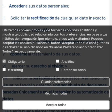
i.
Acceder
a sus datos personales;
ii. Solicitar la
rectificación
de cualquier dato inexacto;
iii. solicitar la
supresión
de sus datos;
Utilizamos cookies propias y de terceros con fines analíticos y
mostrarte publicidad relacionada con tus preferencias, en base a tus
hábitos de navegación (por ejemplo, sitios web visitados). Puedes
iv. solicitar que se
limite el tratamiento
de sus datos;
aceptar las cookies pulsando el botón "Aceptar Todos" o configurarlas
o rechazar su uso clicando en "Guardar Preferencias" o "Rechazar
Todos" respectivamente.
v.
oponerse
al tratamiento de sus datos;
Obligatorio
Analítica
vi. ejercer su
derecho al olvido
; y
Marketing
Personalización
vii. solicitar la
portabilidad
de sus datos. Asimismo, los
Guardar preferencias
Usuarios tendrán derecho a
no ser objeto de decisiones
basadas únicamente en el tratamiento automatizado de
Rechazar todas
datos.
Aceptar todas
El Usuario puede ejercer todos estos derechos en la