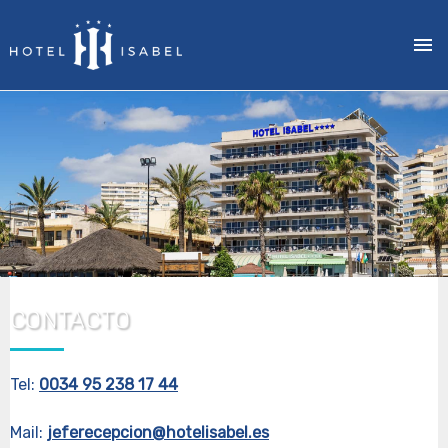
Pasar
al
contenido
principal
CONTACTO
Tel:
0034 95 238 17 44
Mail:
jeferecepcion@hotelisabel.es