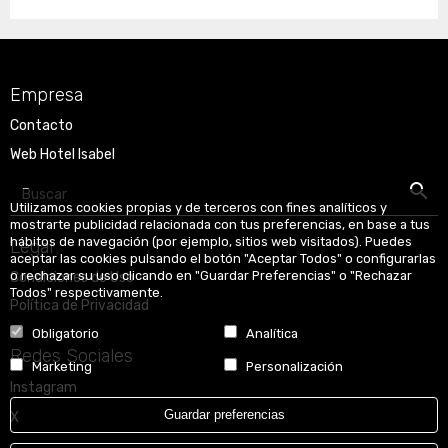
Empresa
Contacto
Web Hotel Isabel
Buscar
Utilizamos cookies propias y de terceros con fines analíticos y
mostrarte publicidad relacionada con tus preferencias, en base a tus
hábitos de navegación (por ejemplo, sitios web visitados). Puedes
Legal
aceptar las cookies pulsando el botón "Aceptar Todos" o configurarlas
o rechazar su uso clicando en "Guardar Preferencias" o "Rechazar
Condiciones de Uso
Todos" respectivamente.
Política de Privacidad
Obligatorio
Analítica
Redes Sociales
Marketing
Personalización
Instagram
Guardar preferencias
X