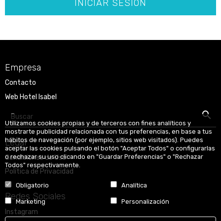
INICIAR SESIÓN
Empresa
Contacto
Web Hotel Isabel
Buscar
Utilizamos cookies propias y de terceros con fines analíticos y
mostrarte publicidad relacionada con tus preferencias, en base a tus
hábitos de navegación (por ejemplo, sitios web visitados). Puedes
Legal
aceptar las cookies pulsando el botón "Aceptar Todos" o configurarlas
o rechazar su uso clicando en "Guardar Preferencias" o "Rechazar
Condiciones de Uso
Todos" respectivamente.
Política de Privacidad
Obligatorio
Analítica
Redes Sociales
Marketing
Personalización
Instagram